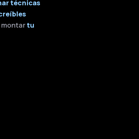
ar técnicas
creíbles
o montar
tu