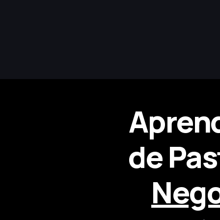
Aprend
de Past
Nego