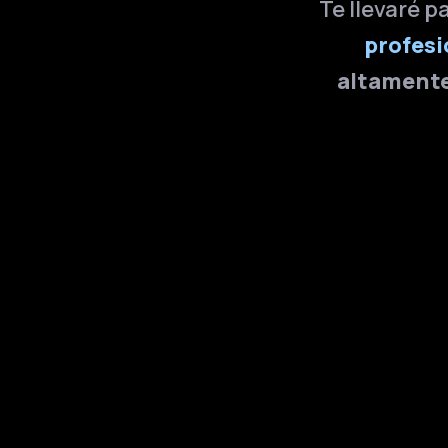
Te llevaré p
profesi
altament