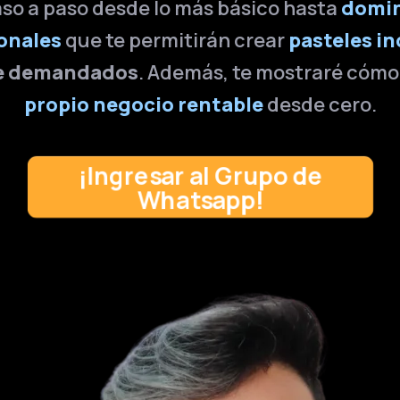
aso a paso desde lo más básico hasta
domin
onales
que te permitirán crear
pasteles in
e demandados
. Además, te mostraré cóm
propio negocio rentable
desde cero.
¡Ingresar al Grupo de
Whatsapp!