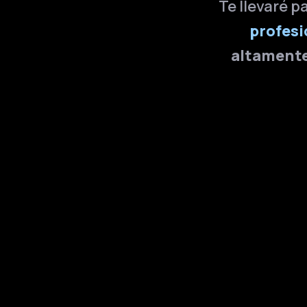
Te llevaré p
profesi
altament