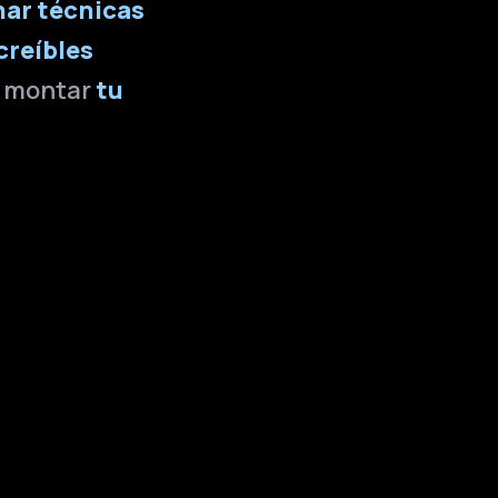
ar técnicas
creíbles
o montar
tu