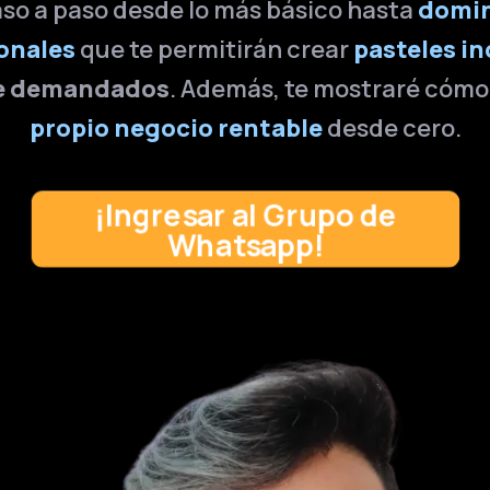
aso a paso desde lo más básico hasta
domin
onales
que te permitirán crear
pasteles in
e demandados
. Además, te mostraré cóm
propio negocio rentable
desde cero.
¡Ingresar al Grupo de
Whatsapp!