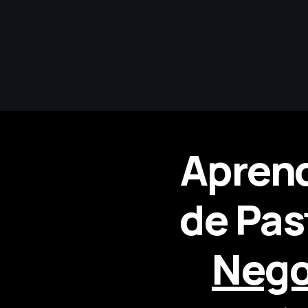
Aprend
de Past
Nego