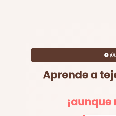
¡ÚL
Aprende a tej
¡aunque 