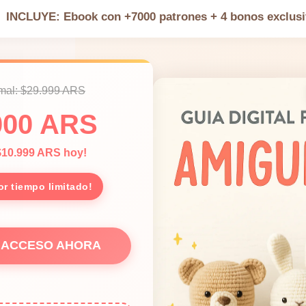
INCLUYE: Ebook con +7000 patrones + 4 bonos exclus
rmal: $29.999 ARS
000 ARS
$10.999 ARS hoy!
or tiempo limitado!
I ACCESO AHORA