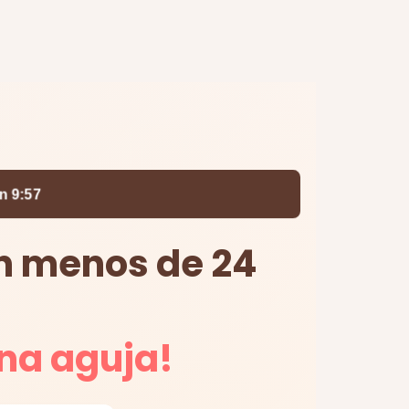
en
9:56
en menos de 24
na aguja!