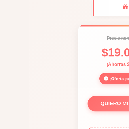
Precio no
$19.
¡Ahorras 
¡Oferta p
QUIERO M