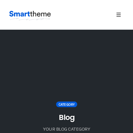
Toggle
naviga
Skip
to
content
CATEGORY
Blog
YOUR BLOG CATEGORY